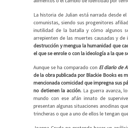
alimentos o el cambio de identidad por temo
La historia de Julian está narrada desde el
comunistas, siendo sus progenitores afilia
inutilidad de la batalla y cómo algunos 
arrepienten de las muertes causadas y de 
destrucción y mengua la humanidad que cada
el que se enrole o con la ideología a la que 
Aunque se ha comparado con
El diario de 
de la obra publicada por Blackie Books es m
mencionada comicidad que impregna sus pági
no detienen la acción.
La guerra avanza, lo
mundo con ese afán innato de superviven
presentan algunas situaciones anodinas que
trincheras o que a uno de ellos le tengan que
Joanna Gruda no pretende hacer un análisis