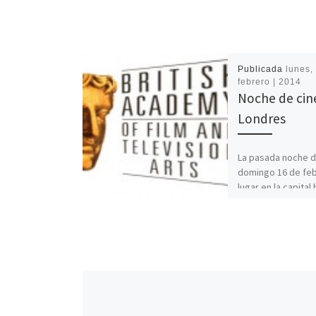
Publicada
lunes, 
febrero | 2014
Noche de cin
Londres
La pasada noche d
domingo 16 de feb
lugar en la capital 
entrega anual de 
de […]