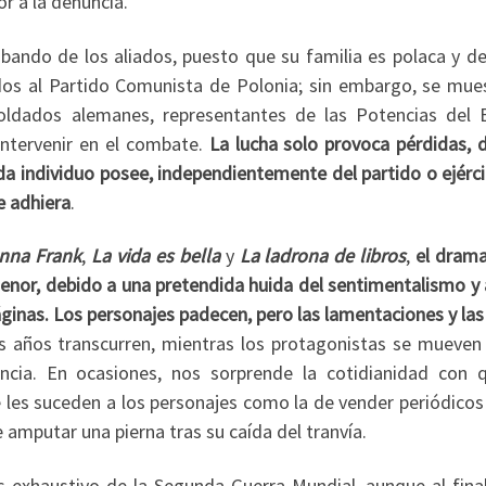
r a la denuncia.
 bando de los aliados, puesto que su familia es polaca y d
dos al Partido Comunista de Polonia; sin embargo, se mues
soldados alemanes, representantes de las Potencias del E
intervenir en el combate.
La lucha solo provoca pérdidas, d
 individuo posee, independientemente del partido o ejérci
se adhiera
.
Anna Frank
,
La vida es bella
y
La ladrona de libros
,
el dram
enor, debido a una pretendida huida del sentimentalismo y 
nas. Los personajes padecen, pero las lamentaciones y las
s años transcurren, mientras los protagonistas se mueven 
cia. En ocasiones, nos sorprende la cotidianidad con 
 les suceden a los personajes como la de vender periódicos 
 amputar una pierna tras su caída del tranvía.
 exhaustivo de la Segunda Guerra Mundial, aunque al final