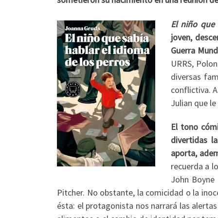
El niño que 
joven, desce
Guerra Mund
URRS, Poloni
diversas fam
conflictiva. 
Julian que l
El tono cómi
divertidas l
aporta, adem
recuerda a l
John Boyne
Pitcher. No obstante, la comicidad o la inoc
ésta: el protagonista nos narrará las alert