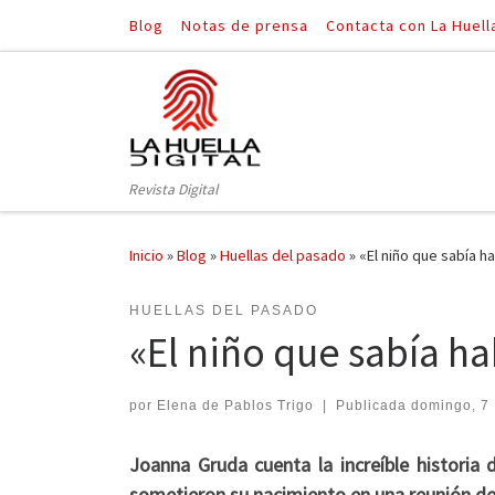
Blog
Notas de prensa
Contacta con La Huell
Saltar al contenido
Revista Digital
Inicio
»
Blog
»
Huellas del pasado
»
«El niño que sabía h
HUELLAS DEL PASADO
«El niño que sabía ha
por
Elena de Pablos Trigo
|
Publicada
domingo, 7 
Joanna Gruda cuenta la increíble historia
sometieron su nacimiento en una reunión de