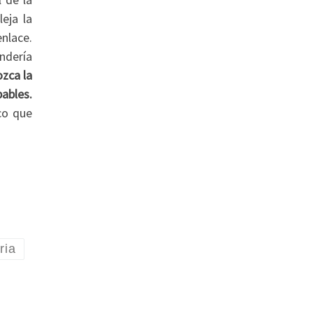
eja la
nlace.
endería
zca la
ables.
ico que
ria