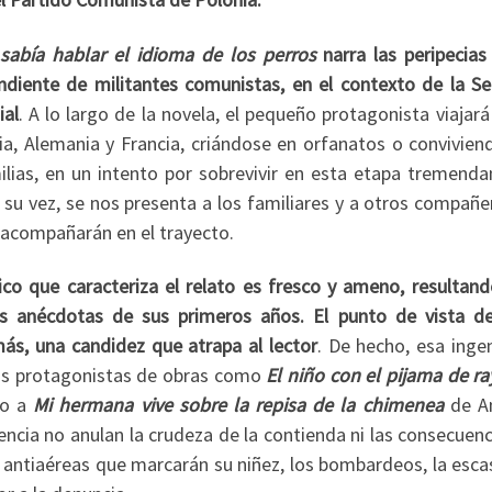
sabía hablar el idioma de los perros
narra las peripecias
ndiente de militantes comunistas, en el contexto de la S
ial
. A lo largo de la novela, el pequeño protagonista viajará
a, Alemania y Francia, criándose en orfanatos o convivien
ilias, en un intento por sobrevivir en esta etapa tremend
A su vez, se nos presenta a los familiares y a otros compañ
e acompañarán en el trayecto.
co que caracteriza el relato es fresco y ameno, resultan
as anécdotas de sus primeros años. El punto de vista de
ás, una candidez que atrapa al lector
. De hecho, esa inge
os protagonistas de obras como
El niño con el pijama de ra
 o a
Mi hermana vive sobre la repisa de la chimenea
de A
encia no anulan la crudeza de la contienda ni las consecuen
as antiaéreas que marcarán su niñez, los bombardeos, la esc