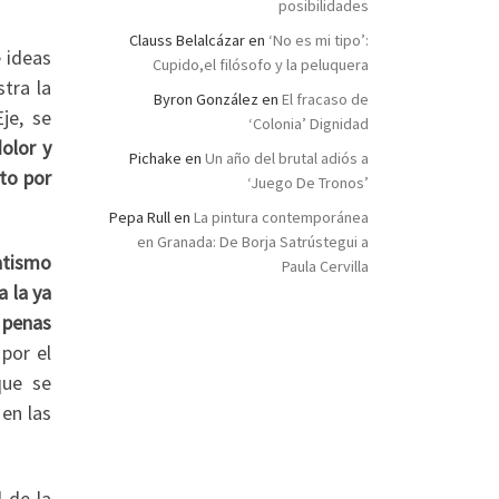
posibilidades
Clauss Belalcázar
en
‘No es mi tipo’:
e ideas
Cupido,el filósofo y la peluquera
tra la
Byron González
en
El fracaso de
je, se
‘Colonia’ Dignidad
olor y
Pichake
en
Un año del brutal adiós a
to por
‘Juego De Tronos’
Pepa Rull
en
La pintura contemporánea
en Granada: De Borja Satrústegui a
atismo
Paula Cervilla
a la ya
 penas
por el
que se
en las
 de la