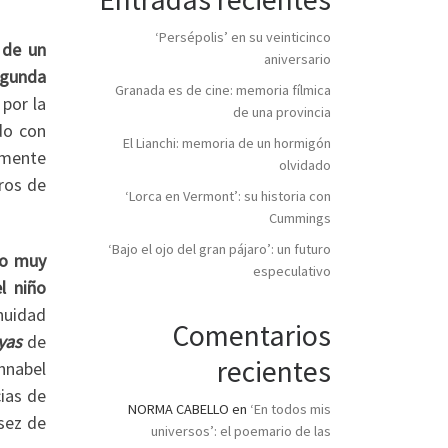
‘Persépolis’ en su veinticinco
 de un
aniversario
egunda
Granada es de cine: memoria fílmica
 por la
de una provincia
do con
El Lianchi: memoria de un hormigón
amente
olvidado
eros de
‘Lorca en Vermont’: su historia con
Cummings
‘Bajo el ojo del gran pájaro’: un futuro
do muy
especulativo
l niño
nuidad
Comentarios
yas
de
recientes
nnabel
cias de
NORMA CABELLO
en
‘En todos mis
asez de
universos’: el poemario de las