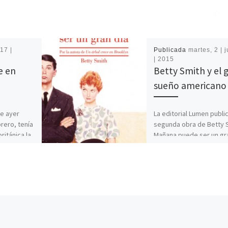
17 |
Publicada
martes, 2 | 
| 2015
e en
Betty Smith y el 
sueño americano
e ayer
La editorial Lumen public
rero, tenía
segunda obra de Betty 
británica la
Mañana puede ser un gr
sus premios
(1948). Con la primera, U
árbol […]