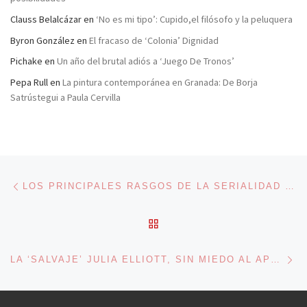
Clauss Belalcázar
en
‘No es mi tipo’: Cupido,el filósofo y la peluquera
Byron González
en
El fracaso de ‘Colonia’ Dignidad
Pichake
en
Un año del brutal adiós a ‘Juego De Tronos’
Pepa Rull
en
La pintura contemporánea en Granada: De Borja
Satrústegui a Paula Cervilla
Navegación de entradas
Entrada anterior
LOS PRINCIPALES RASGOS DE LA SERIALIDAD DEL CÓMIC NORTEAMERICANO
VOLVER A LA LISTA DE 
En
LA ‘SALVAJE’ JULIA ELLIOTT, SIN MIEDO AL APOCALIPSIS