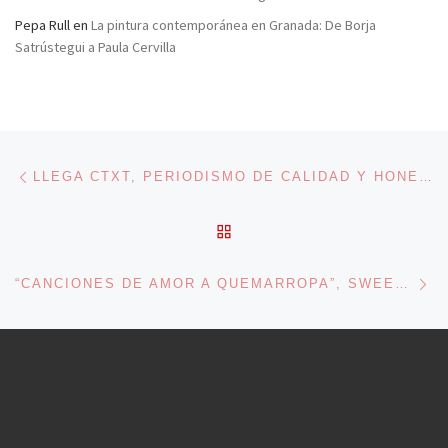
Pepa Rull
en
La pintura contemporánea en Granada: De Borja
Satrústegui a Paula Cervilla
Navegación de entradas
Entrada anterior
LLEGA CTXT, PERIODISMO DE CALIDAD Y HONESTIDAD
VOLVER A LA LISTA DE 
En
“CANCIONES DE AMOR A QUEMARROPA”, SWEET HOME WISCONSIN