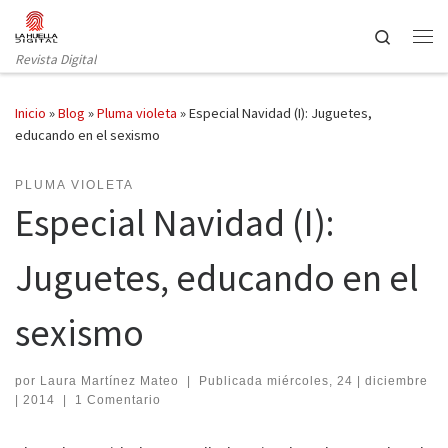
Saltar al contenido
Search
Revista Digital
Inicio
»
Blog
»
Pluma violeta
»
Especial Navidad (I): Juguetes,
educando en el sexismo
PLUMA VIOLETA
Especial Navidad (I):
Juguetes, educando en el
sexismo
por
Laura Martínez Mateo
|
Publicada
miércoles, 24 | diciembre
| 2014
|
1 Comentario