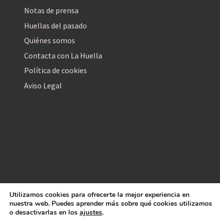
Notas de prensa
Huellas del pasado
Quiénes somos
Contacta con La Huella
Política de cookies
Aviso Legal
Utilizamos cookies para ofrecerte la mejor experiencia en
La Huella Digital
nuestra web. Puedes aprender más sobre qué cookies utilizamos
© 2026
– Todos los derechos reservados
o desactivarlas en los
ajustes
.