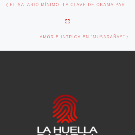
Navegación de entradas
EL SALARIO MÍNIMO: LA CLAVE DE OBAMA PARA SALIR DE LA CRISIS
VOLVER A LA LISTA DE 
En
AMOR E INTRIGA EN “MUSARAÑAS”