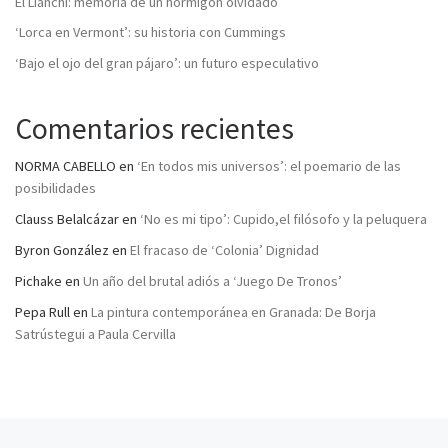
El Lianchi: memoria de un hormigón olvidado
‘Lorca en Vermont’: su historia con Cummings
‘Bajo el ojo del gran pájaro’: un futuro especulativo
Comentarios recientes
NORMA CABELLO
en
‘En todos mis universos’: el poemario de las
posibilidades
Clauss Belalcázar
en
‘No es mi tipo’: Cupido,el filósofo y la peluquera
Byron González
en
El fracaso de ‘Colonia’ Dignidad
Pichake
en
Un año del brutal adiós a ‘Juego De Tronos’
Pepa Rull
en
La pintura contemporánea en Granada: De Borja
Satrústegui a Paula Cervilla
Entrada anterior