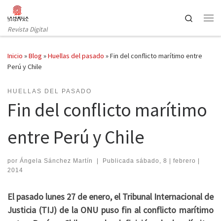
Saltar al contenido
Search
Revista Digital
Inicio
»
Blog
»
Huellas del pasado
»
Fin del conflicto marítimo entre
Perú y Chile
HUELLAS DEL PASADO
Fin del conflicto marítimo
entre Perú y Chile
por
Ángela Sánchez Martín
|
Publicada
sábado, 8 | febrero |
2014
El pasado lunes 27 de enero, el Tribunal Internacional de
Justicia
(TIJ)
de la ONU puso fin al conflicto marítimo