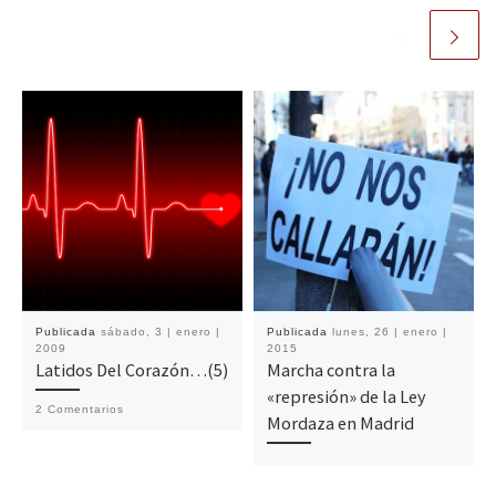
Publicada
sábado, 3 | enero |
Publicada
lunes, 26 | enero |
2009
2015
Latidos Del Corazón…(5)
Marcha contra la
«represión» de la Ley
2 Comentarios
Mordaza en Madrid