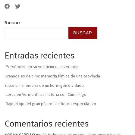
Buscar
BUSCAR
Entradas recientes
‘Persépolis’ en su veinticinco aniversario
Granada es de cine: memoria fílmica de una provincia
El Lianchi: memoria de un hormigón olvidado
‘Lorca en Vermont’: su historia con Cummings
‘Bajo el ojo del gran pájaro’: un futuro especulativo
Comentarios recientes
NORMA CABELLO
en
‘En todos mis universos’: el poemario de las