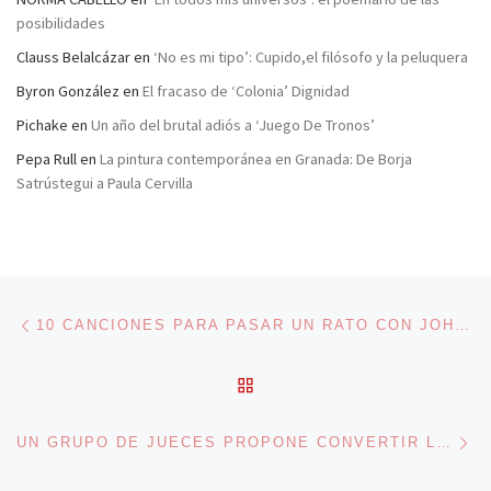
posibilidades
Clauss Belalcázar
en
‘No es mi tipo’: Cupido,el filósofo y la peluquera
Byron González
en
El fracaso de ‘Colonia’ Dignidad
Pichake
en
Un año del brutal adiós a ‘Juego De Tronos’
Pepa Rull
en
La pintura contemporánea en Granada: De Borja
Satrústegui a Paula Cervilla
Navegación de entradas
Entrada anterior
10 CANCIONES PARA PASAR UN RATO CON JOHN LENNON
VOLVER A LA LISTA DE 
En
UN GRUPO DE JUECES PROPONE CONVERTIR LA SEDE DEL PP EN PRISIÓN