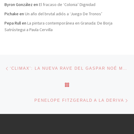
Byron González
en
El fracaso de ‘Colonia’ Dignidad
Pichake
en
Un año del brutal adiós a ‘Juego De Tronos’
Pepa Rull
en
La pintura contemporánea en Granada: De Borja
Satrústegui a Paula Cervilla
Navegación de entradas
Entrada anterior
‘CLIMAX’: LA NUEVA RAVE DEL GASPAR NOÉ MÁS EXCÉNTRICO
VOLVER A LA LISTA DE 
En
PENELOPE FITZGERALD A LA DERIVA