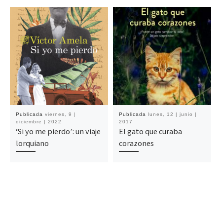
Publicada
viernes, 9 |
Publicada
lunes, 12 | junio |
diciembre | 2022
2017
‘Si yo me pierdo’: un viaje
El gato que curaba
lorquiano
corazones