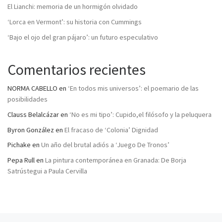
El Lianchi: memoria de un hormigón olvidado
‘Lorca en Vermont’: su historia con Cummings
‘Bajo el ojo del gran pájaro’: un futuro especulativo
Comentarios recientes
NORMA CABELLO
en
‘En todos mis universos’: el poemario de las
posibilidades
Clauss Belalcázar
en
‘No es mi tipo’: Cupido,el filósofo y la peluquera
Byron González
en
El fracaso de ‘Colonia’ Dignidad
Pichake
en
Un año del brutal adiós a ‘Juego De Tronos’
Pepa Rull
en
La pintura contemporánea en Granada: De Borja
Satrústegui a Paula Cervilla