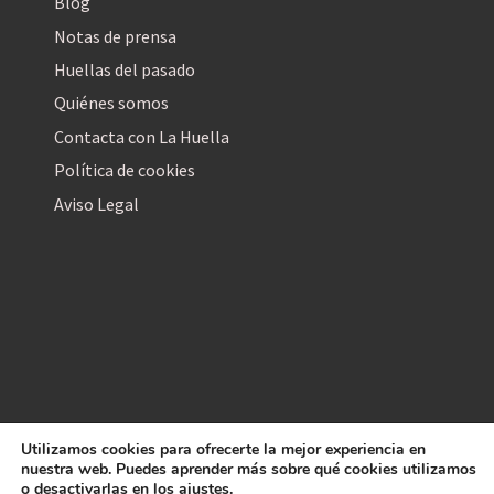
Blog
Notas de prensa
Huellas del pasado
Quiénes somos
Contacta con La Huella
Política de cookies
Aviso Legal
Utilizamos cookies para ofrecerte la mejor experiencia en
La Huella Digital
nuestra web. Puedes aprender más sobre qué cookies utilizamos
© 2026
– Todos los derechos reservados
o desactivarlas en los
ajustes
.