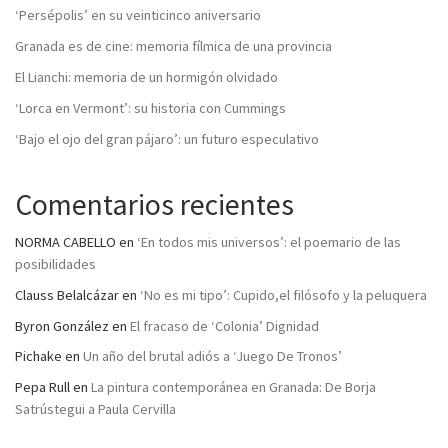
‘Persépolis’ en su veinticinco aniversario
Granada es de cine: memoria fílmica de una provincia
El Lianchi: memoria de un hormigón olvidado
‘Lorca en Vermont’: su historia con Cummings
‘Bajo el ojo del gran pájaro’: un futuro especulativo
Comentarios recientes
NORMA CABELLO
en
‘En todos mis universos’: el poemario de las
posibilidades
Clauss Belalcázar
en
‘No es mi tipo’: Cupido,el filósofo y la peluquera
Byron González
en
El fracaso de ‘Colonia’ Dignidad
Pichake
en
Un año del brutal adiós a ‘Juego De Tronos’
Pepa Rull
en
La pintura contemporánea en Granada: De Borja
Satrústegui a Paula Cervilla