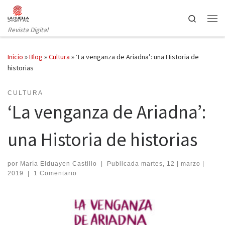
Saltar al contenido
Search
Revista Digital
Inicio
»
Blog
»
Cultura
»
‘La venganza de Ariadna’: una Historia de
historias
CULTURA
‘La venganza de Ariadna’:
una Historia de historias
por
María Elduayen Castillo
|
Publicada
martes, 12 | marzo |
2019
|
1 Comentario