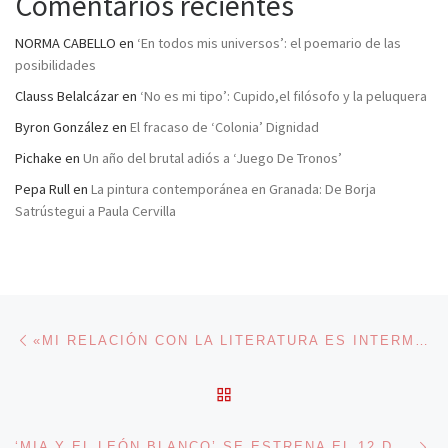
Comentarios recientes
NORMA CABELLO
en
‘En todos mis universos’: el poemario de las
posibilidades
Clauss Belalcázar
en
‘No es mi tipo’: Cupido,el filósofo y la peluquera
Byron González
en
El fracaso de ‘Colonia’ Dignidad
Pichake
en
Un año del brutal adiós a ‘Juego De Tronos’
Pepa Rull
en
La pintura contemporánea en Granada: De Borja
Satrústegui a Paula Cervilla
Navegación de entradas
Entrada anterior
«MI RELACIÓN CON LA LITERATURA ES INTERMITENTE, PLACENTERA, INTENSA Y NOCTURNA». ENTREVISTA CON DANIEL FERNÁNDEZ RODRÍGUEZ
VOLVER A LA LISTA DE 
En
‘MIA Y EL LEÓN BLANCO’ SE ESTRENA EL 12 DE ABRIL