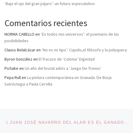
‘Bajo el ojo del gran pájaro’: un futuro especulativo
Comentarios recientes
NORMA CABELLO
en
‘En todos mis universos’: el poemario de las
posibilidades
Clauss Belalcázar
en
‘No es mi tipo’: Cupido,el filósofo y la peluquera
Byron González
en
El fracaso de ‘Colonia’ Dignidad
Pichake
en
Un año del brutal adiós a ‘Juego De Tronos’
Pepa Rull
en
La pintura contemporánea en Granada: De Borja
Satrústegui a Paula Cervilla
Navegación de entradas
Entrada anterior
JUAN JOSÉ NAVARRO DEL ALAR ES EL GANADOR DE FOTOAVES 2014