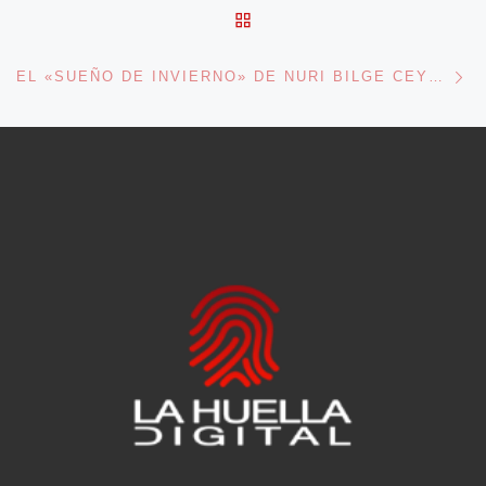
VOLVER A LA LISTA DE 
En
EL «SUEÑO DE INVIERNO» DE NURI BILGE CEYLAN