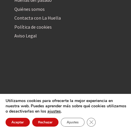
Huellas del pasado
Quiénes somos
Contacta con La Huella
Política de cookies
Aviso Legal
Utilizamos cookies para ofrecerte la mejor experiencia en
La Huella Digital
nuestra web. Puedes aprender más sobre qué cookies utilizamos
© 2026
– Todos los derechos reservados
o desactivarlas en los
ajustes
.
Cerrar el banner de 
Aceptar
Rechazar
Ajustes