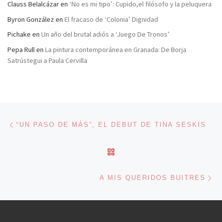
Clauss Belalcázar
en
‘No es mi tipo’: Cupido,el filósofo y la peluquera
Byron González
en
El fracaso de ‘Colonia’ Dignidad
Pichake
en
Un año del brutal adiós a ‘Juego De Tronos’
Pepa Rull
en
La pintura contemporánea en Granada: De Borja
Satrústegui a Paula Cervilla
Navegación de entradas
Entrada anterior
“UN PASO DE MÁS”, EL DEBUT DE TINA SESKIS
VOLVER A LA LISTA DE 
En
A MIS QUERIDOS BUITRES