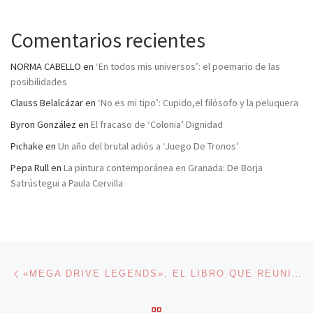
Comentarios recientes
NORMA CABELLO
en
‘En todos mis universos’: el poemario de las
posibilidades
Clauss Belalcázar
en
‘No es mi tipo’: Cupido,el filósofo y la peluquera
Byron González
en
El fracaso de ‘Colonia’ Dignidad
Pichake
en
Un año del brutal adiós a ‘Juego De Tronos’
Pepa Rull
en
La pintura contemporánea en Granada: De Borja
Satrústegui a Paula Cervilla
Navegación de entradas
Entrada anterior
«MEGA DRIVE LEGENDS», EL LIBRO QUE REUNIRÁ A LAS LEYENDAS DE MEGA DRIVE
VOLVER A LA LISTA DE 