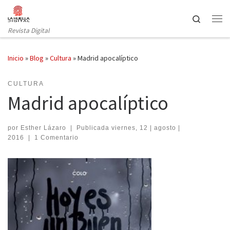
Saltar al contenido
Search
Revista Digital
Inicio
»
Blog
»
Cultura
»
Madrid apocalíptico
CULTURA
Madrid apocalíptico
por
Esther Lázaro
|
Publicada
viernes, 12 | agosto |
2016
|
1 Comentario