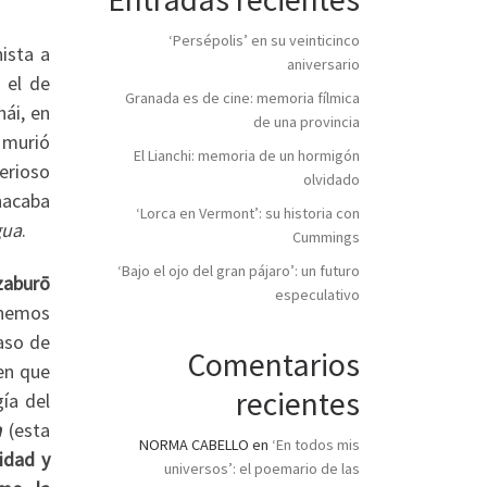
‘Persépolis’ en su veinticinco
ista a
aniversario
 el de
Granada es de cine: memoria fílmica
hái, en
de una provincia
 murió
El Lianchi: memoria de un hormigón
erioso
olvidado
nacaba
‘Lorca en Vermont’: su historia con
gua
.
Cummings
‘Bajo el ojo del gran pájaro’: un futuro
zaburō
especulativo
enemos
aso de
Comentarios
en que
recientes
gía del
a
(esta
NORMA CABELLO
en
‘En todos mis
idad y
universos’: el poemario de las