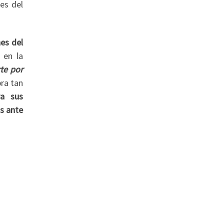
es del
es del
 en la
te por
bra tan
ra sus
s ante