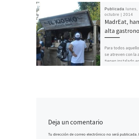
Publicada
lunes, 
octubre | 2014
MadrEat, ha
alta gastron
Para todos aquell
se atreven con la 
tienen instalado en
Botánico de la Uni
Complutense el [
Deja un comentario
Tu dirección de correo electrónico no será publicada.