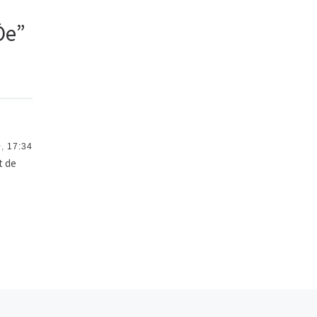
Ōe”
,
17:34
t de
En