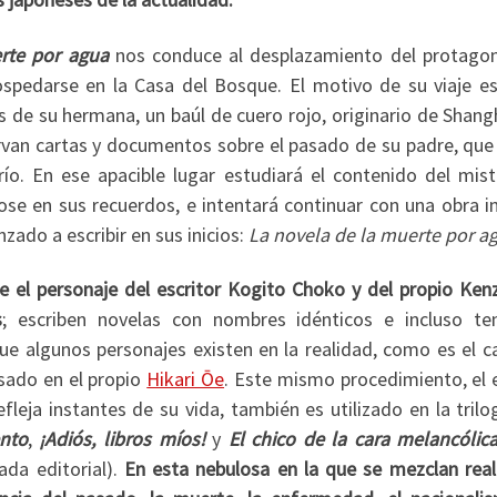
rte por agua
nos conduce al desplazamiento del protagon
spedarse en la Casa del Bosque. El motivo de su viaje es
s de su hermana, un baúl de cuero rojo, originario de Shang
rvan cartas y documentos sobre el pasado de su padre, que
ío. En ese apacible lugar estudiará el contenido del mist
ose en sus recuerdos, e intentará continuar con una obra i
ado a escribir en sus inicios:
La novela de la muerte por a
re el personaje del escritor Kogito Choko y del propio Ken
s
; escriben novelas con nombres idénticos e incluso t
ue algunos personajes existen en la realidad, como es el c
asado en el propio
Hikari Ōe
. Este mismo procedimiento, el 
leja instantes de su vida, también es utilizado en la trilo
nto
,
¡Adiós, libros míos!
y
El chico de la cara melancólic
ada editorial).
En esta nebulosa en la que se mezclan real