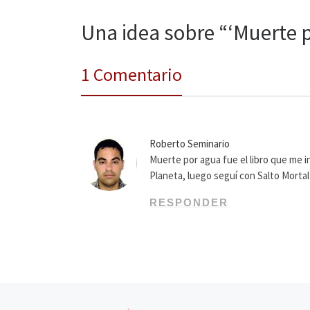
Una idea sobre “‘Muerte p
1 Comentario
Roberto Seminario
Muerte por agua fue el libro que me in
Planeta, luego seguí con Salto Mortal
RESPONDER
Navegación de entradas
Entrada anterior