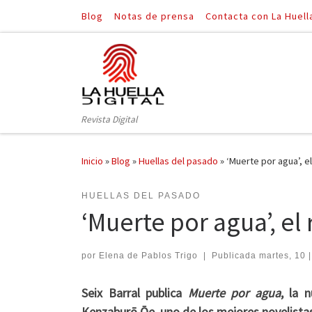
Blog
Notas de prensa
Contacta con La Huell
Saltar al contenido
Revista Digital
Inicio
»
Blog
»
Huellas del pasado
»
‘Muerte por agua’, 
HUELLAS DEL PASADO
‘Muerte por agua’, e
por
Elena de Pablos Trigo
|
Publicada
martes, 10 
Seix Barral publica
Muerte por agua
, la 
Kenzaburō Ōe, uno de los mejores novelistas