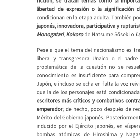
ficción, se tratan temas como la importa
libertad de expresión o la significación 
condicionan en la etapa adulta. También 
japonés, innovadora, participativa y rupturist
Monogatari
,
Kokoro
de Natsume Sōseki o
La
Pese a que el tema del nacionalismo es trat
liberal y transgresora Unaico o el padre
problemática de la cuestión no se resue
conocimiento es insuficiente para compre
Japón, e incluso se echa en falta la voz rei
que la de los personajes está condicionada
escritores más críticos y combativos contra
emperador
; de hecho, poco después de rec
Mérito del Gobierno japonés. Posteriormente
inducido por el Ejército japonés, en víspe
bombas atómicas de Hiroshima y Nagasa