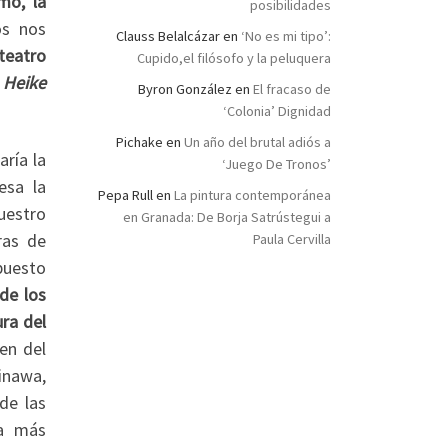
mo, la
posibilidades
os nos
Clauss Belalcázar
en
‘No es mi tipo’:
 teatro
Cupido,el filósofo y la peluquera
l
Heike
Byron González
en
El fracaso de
‘Colonia’ Dignidad
Pichake
en
Un año del brutal adiós a
aría la
‘Juego De Tronos’
esa la
Pepa Rull
en
La pintura contemporánea
uestro
en Granada: De Borja Satrústegui a
ras de
Paula Cervilla
 puesto
de los
ura del
en del
kinawa,
de las
ca más