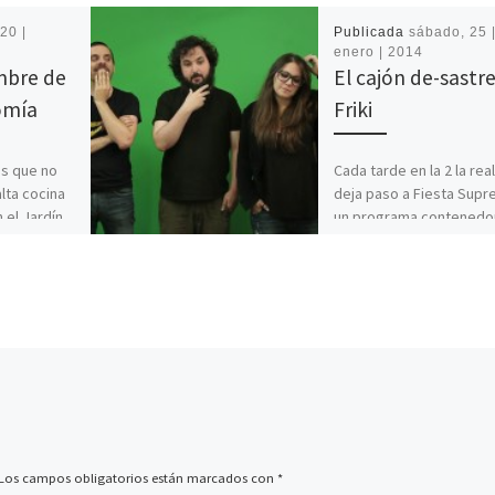
20 |
Publicada
sábado, 25 
enero | 2014
mbre de
El cajón de-sastr
omía
Friki
os que no
Cada tarde en la 2 la rea
alta cocina
deja paso a Fiesta Supr
 el Jardín
un programa contenedo
versidad
el cual encontraremos
…]
contenidos wiki, cultura
Los campos obligatorios están marcados con
*