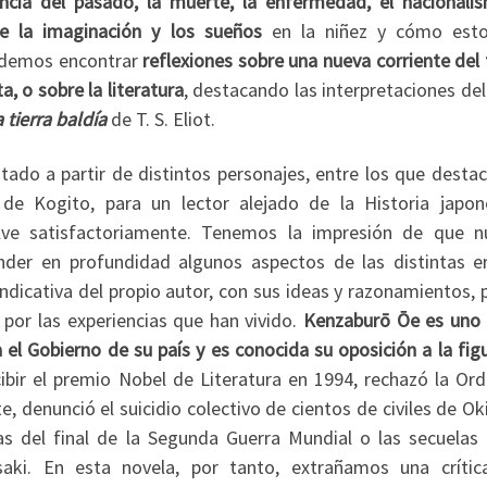
ncia del pasado, la muerte, la enfermedad, el nacionalis
de la imaginación y los sueños
en la niñez y cómo est
podemos encontrar
reflexiones sobre una nueva corriente del
a, o sobre la literatura
, destacando las interpretaciones de
 tierra baldía
de T. S. Eliot.
ado a partir de distintos personajes, entre los que destac
 de Kogito, para un lector alejado de la Historia japon
lve satisfactoriamente. Tenemos la impresión de que n
nder en profundidad algunos aspectos de las distintas e
vindicativa del propio autor, con sus ideas y razonamientos,
 por las experiencias que han vivido.
Kenzaburō Ōe es uno 
 el Gobierno de su país y es conocida su oposición a la fig
ibir el premio Nobel de Literatura en 1994, rechazó la Ord
, denunció el suicidio colectivo de cientos de civiles de O
ras del final de la Segunda Guerra Mundial o las secuelas 
ki. En esta novela, por tanto, extrañamos una críti