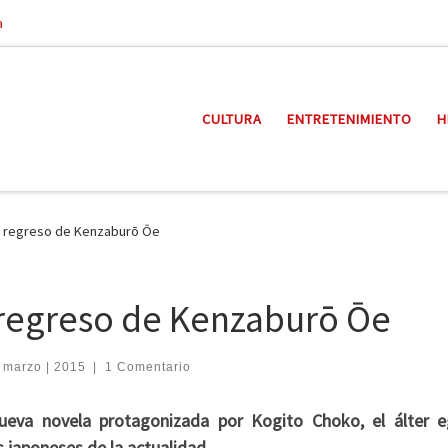
a
CULTURA
ENTRETENIMIENTO
H
el regreso de Kenzaburō Ōe
l regreso de Kenzaburō Ōe
| marzo | 2015
|
1 Comentario
nueva novela protagonizada por Kogito Choko, el álter 
 japoneses de la actualidad.