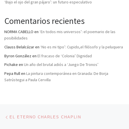
‘Bajo el ojo del gran pájaro’: un futuro especulativo
Comentarios recientes
NORMA CABELLO
en
‘En todos mis universos’: el poemario de las
posibilidades
Clauss Belalcázar
en
‘No es mi tipo’: Cupido,el filósofo y la peluquera
Byron González
en
El fracaso de ‘Colonia’ Dignidad
Pichake
en
Un año del brutal adiós a ‘Juego De Tronos’
Pepa Rull
en
La pintura contemporánea en Granada: De Borja
Satrústegui a Paula Cervilla
Navegación de entradas
Entrada anterior
EL ETERNO CHARLES CHAPLIN