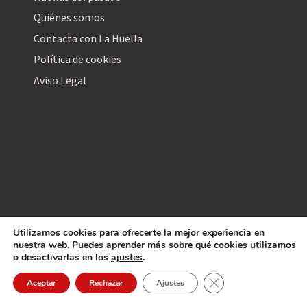
Quiénes somos
Contacta con La Huella
Política de cookies
Aviso Legal
Utilizamos cookies para ofrecerte la mejor experiencia en
La Huella Digital
nuestra web. Puedes aprender más sobre qué cookies utilizamos
© 2026
– Todos los derechos reservados
o desactivarlas en los
ajustes
.
Cerrar el banner de 
Aceptar
Rechazar
Ajustes