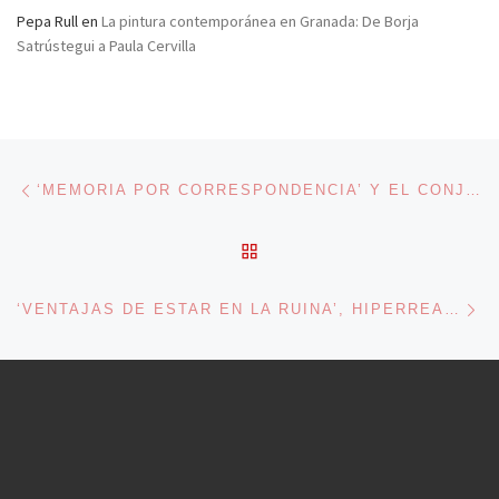
Pepa Rull
en
La pintura contemporánea en Granada: De Borja
Satrústegui a Paula Cervilla
Navegación de entradas
Entrada anterior
‘MEMORIA POR CORRESPONDENCIA’ Y EL CONJURO DE DICKENS
VOLVER A LA LISTA DE 
En
‘VENTAJAS DE ESTAR EN LA RUINA’, HIPERREALISMO POÉTICO