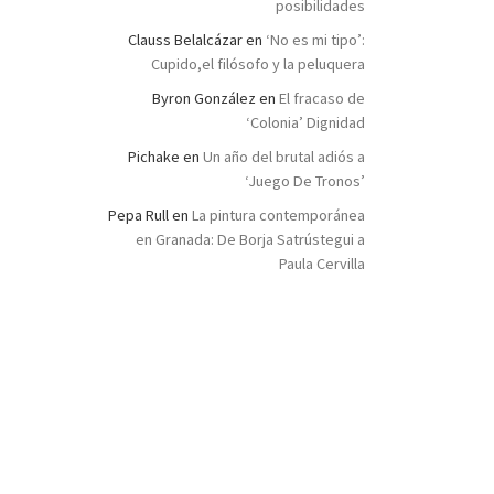
posibilidades
Clauss Belalcázar
en
‘No es mi tipo’:
Cupido,el filósofo y la peluquera
Byron González
en
El fracaso de
‘Colonia’ Dignidad
Pichake
en
Un año del brutal adiós a
‘Juego De Tronos’
Pepa Rull
en
La pintura contemporánea
en Granada: De Borja Satrústegui a
Paula Cervilla