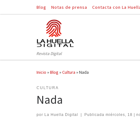
Blog
Notas de prensa
Contacta con La Huell
Saltar al contenido
Revista Digital
Inicio
»
Blog
»
Cultura
»
Nada
CULTURA
Nada
por
La Huella Digital
|
Publicada
miércoles, 18 | 