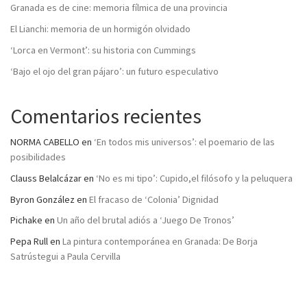
Granada es de cine: memoria fílmica de una provincia
El Lianchi: memoria de un hormigón olvidado
‘Lorca en Vermont’: su historia con Cummings
‘Bajo el ojo del gran pájaro’: un futuro especulativo
Comentarios recientes
NORMA CABELLO
en
‘En todos mis universos’: el poemario de las
posibilidades
Clauss Belalcázar
en
‘No es mi tipo’: Cupido,el filósofo y la peluquera
Byron González
en
El fracaso de ‘Colonia’ Dignidad
Pichake
en
Un año del brutal adiós a ‘Juego De Tronos’
Pepa Rull
en
La pintura contemporánea en Granada: De Borja
Satrústegui a Paula Cervilla