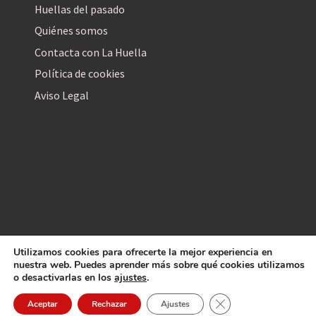
Huellas del pasado
Quiénes somos
Contacta con La Huella
Política de cookies
Aviso Legal
Utilizamos cookies para ofrecerte la mejor experiencia en
La Huella Digital
nuestra web. Puedes aprender más sobre qué cookies utilizamos
© 2026
– Todos los derechos reservados
o desactivarlas en los
ajustes
.
Cerrar el banner de 
Aceptar
Rechazar
Ajustes