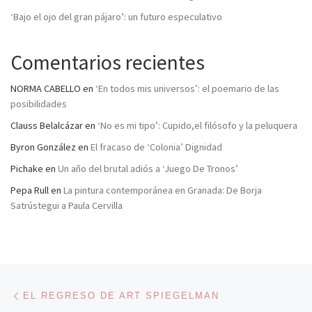
‘Bajo el ojo del gran pájaro’: un futuro especulativo
Comentarios recientes
NORMA CABELLO
en
‘En todos mis universos’: el poemario de las
posibilidades
Clauss Belalcázar
en
‘No es mi tipo’: Cupido,el filósofo y la peluquera
Byron González
en
El fracaso de ‘Colonia’ Dignidad
Pichake
en
Un año del brutal adiós a ‘Juego De Tronos’
Pepa Rull
en
La pintura contemporánea en Granada: De Borja
Satrústegui a Paula Cervilla
Navegación de entradas
Entrada anterior
EL REGRESO DE ART SPIEGELMAN