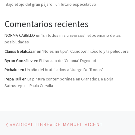
‘Bajo el ojo del gran pájaro’: un futuro especulativo
Comentarios recientes
NORMA CABELLO
en
‘En todos mis universos’: el poemario de las
posibilidades
Clauss Belalcázar
en
‘No es mi tipo’: Cupido,el filósofo y la peluquera
Byron González
en
El fracaso de ‘Colonia’ Dignidad
Pichake
en
Un año del brutal adiós a ‘Juego De Tronos’
Pepa Rull
en
La pintura contemporánea en Granada: De Borja
Satrústegui a Paula Cervilla
Navegación de entradas
Entrada anterior
«RADICAL LIBRE» DE MANUEL VICENT