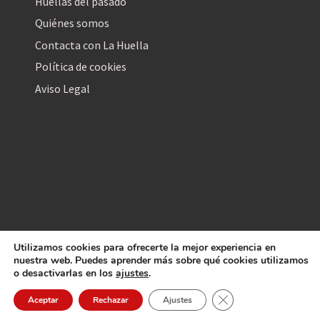
Huellas del pasado
Quiénes somos
Contacta con La Huella
Política de cookies
Aviso Legal
Utilizamos cookies para ofrecerte la mejor experiencia en
La Huella Digital
nuestra web. Puedes aprender más sobre qué cookies utilizamos
© 2026
– Todos los derechos reservados
o desactivarlas en los
ajustes
.
Cerrar el banner de 
Aceptar
Rechazar
Ajustes