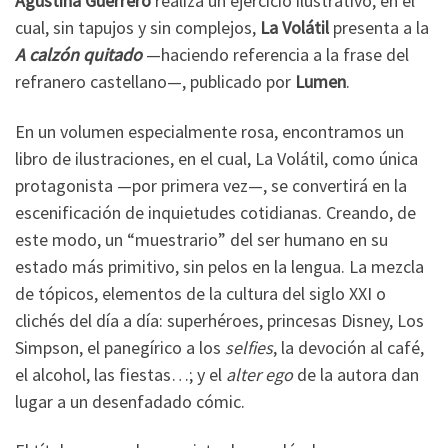
Agustina Guerrero
realiza un ejercicio ilustrativo, en el
cual, sin tapujos y sin complejos,
La Volátil
presenta a la
A calzón quitado
—haciendo referencia a la frase del
refranero castellano—, publicado por
Lumen
.
En un volumen especialmente rosa, encontramos un
libro de ilustraciones, en el cual, La Volátil, como única
protagonista —por primera vez—, se convertirá en la
escenificación de inquietudes cotidianas. Creando, de
este modo, un “muestrario” del ser humano en su
estado más primitivo, sin pelos en la lengua. La mezcla
de tópicos, elementos de la cultura del siglo XXI o
clichés del día a día: superhéroes, princesas Disney, Los
Simpson, el panegírico a los
selfies
, la devoción al café,
el alcohol, las fiestas…; y el
alter ego
de la autora dan
lugar a un desenfadado cómic.