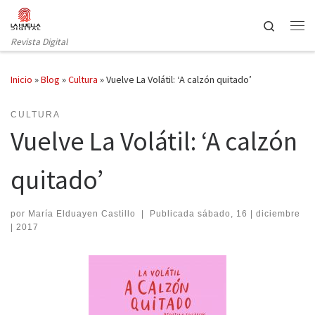
Saltar al contenido
Search
Revista Digital
Inicio
»
Blog
»
Cultura
»
Vuelve La Volátil: ‘A calzón quitado’
CULTURA
Vuelve La Volátil: ‘A calzón
quitado’
por
María Elduayen Castillo
|
Publicada
sábado, 16 | diciembre
| 2017