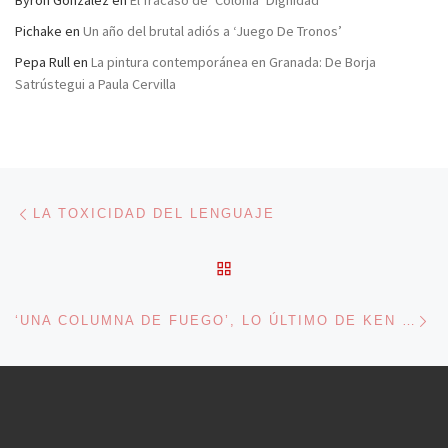
Byron González
en
El fracaso de ‘Colonia’ Dignidad
Pichake
en
Un año del brutal adiós a ‘Juego De Tronos’
Pepa Rull
en
La pintura contemporánea en Granada: De Borja
Satrústegui a Paula Cervilla
Navegación de entradas
Entrada anterior
LA TOXICIDAD DEL LENGUAJE
VOLVER A LA LISTA DE 
En
‘UNA COLUMNA DE FUEGO’, LO ÚLTIMO DE KEN FOLLETT