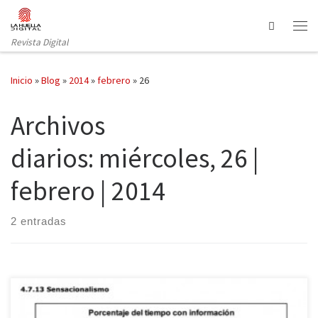
Saltar al contenido
Search
Revista Digital
Inicio
»
Blog
»
2014
»
febrero
»
26
Archivos
diarios:
miércoles, 26 |
febrero | 2014
2 entradas