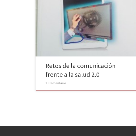
Este viernes se ha presentado el libro «Comunicación
y salud. Nuevas áreas de innovación» en la Facultad de
Ciencias de la Información de la Universidad
Complutense. La obra pretende ahondar en los retos
a los que se enfrenta la comunicación en el ámbito de
la salud 2.0 y el nuevo […]
Retos de la comunicación
frente a la salud 2.0
1 Comentario