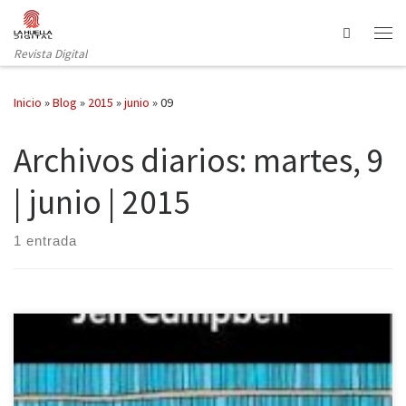
Saltar al contenido
Search
Revista Digital
Inicio
»
Blog
»
2015
»
junio
»
09
Archivos diarios:
martes, 9
| junio | 2015
1 entrada
Malpaso recupera el libro de Jen Campbell, lanzado en 2012, que
cosechó en su momento las mejores críticas en Reino Unido.