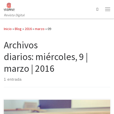
Saltar al contenido
Search
Revista Digital
Inicio
»
Blog
»
2016
»
marzo
»
09
Archivos
diarios:
miércoles, 9 |
marzo | 2016
1 entrada