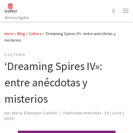
Saltar al contenido
Search
Revista Digital
Inicio
»
Blog
»
Cultura
»
‘Dreaming Spires IV»: entre anécdotas y
misterios
CULTURA
‘Dreaming Spires IV»:
entre anécdotas y
misterios
por
María Elduayen Castillo
|
Publicada
miércoles, 10 | junio |
2026