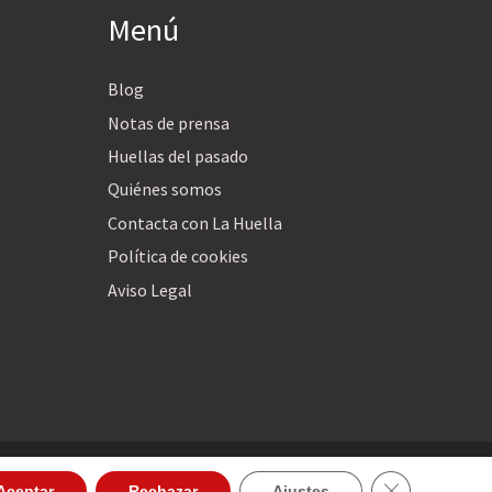
Menú
Blog
Notas de prensa
Huellas del pasado
Quiénes somos
Contacta con La Huella
Política de cookies
Aviso Legal
Cerrar el ban
Aceptar
Rechazar
Ajustes