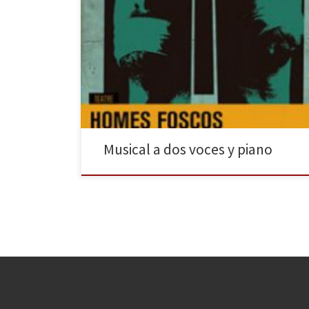
Homes foscos se presenta como la segunda parte de
una trilogía que la compositora Clara Peya y el
dramaturgo y director David Pintó iniciaron la
temporada pasada con Mares i filles, interpretada por
Nina y Mariona Castillo. El punto en común de las dos
piezas ya presentadas y de la […]
Musical a dos voces y piano