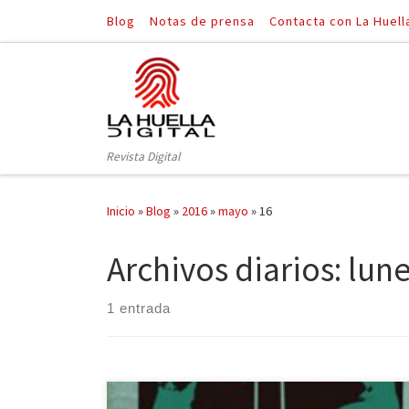
Blog
Notas de prensa
Contacta con La Huell
Saltar al contenido
Revista Digital
Inicio
»
Blog
»
2016
»
mayo
»
16
Archivos diarios:
lune
1 entrada