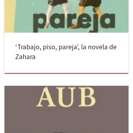
y lúdicos, minúsculas e irreverentes frases, pequeñas conclusiones
a las que llegaba en un semáforo en rojo. La artista […]
‘Trabajo, piso, pareja’, la novela de
Zahara
Sobre Buñuel existen numerosos estudios publicados y su sombra
bibliográfica, como su cine, es alargada. Luis Buñuel, novela de
Max Aub ha aparecido recientemente en nuestras librerías,
editado por Cuadernos del Vigía. Luis Buñuel, novela fue el único
libro que despertó verdadero interés en el realizador aragonés.