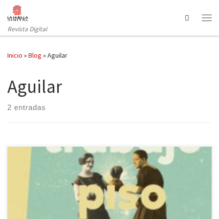
Saltar al contenido
Search
Revista Digital
Inicio
»
Blog
»
Aguilar
Aguilar
2 entradas
La cantante Zahara publica su primera novela: Trabajo, piso,
pareja, que se distancia de la que fue su incursión en la escritura:
en 2014 publicó Semaforismos y Garabatonías, unos versos cortos