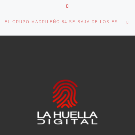
VOLVER A LA LISTA DE 
En
EL GRUPO MADRILEÑO 84 SE BAJA DE LOS ESCENARIOS