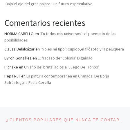
‘Bajo el ojo del gran pájaro’: un futuro especulativo
Comentarios recientes
NORMA CABELLO
en
‘En todos mis universos’: el poemario de las
posibilidades
Clauss Belalcázar
en
‘No es mi tipo’: Cupido,el filósofo y la peluquera
Byron González
en
El fracaso de ‘Colonia’ Dignidad
Pichake
en
Un año del brutal adiós a ‘Juego De Tronos’
Pepa Rull
en
La pintura contemporánea en Granada: De Borja
Satrústegui a Paula Cervilla
Navegación de entradas
Entrada anterior
CUENTOS POPULARES QUE NUNCA TE CONTARON…