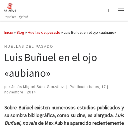
Saltar al contenido
Search
Revista Digital
Inicio
»
Blog
»
Huellas del pasado
»
Luis Buñuel en el ojo «aubiano»
HUELLAS DEL PASADO
Luis Buñuel en el ojo
«aubiano»
por
Jesús Miguel Sáez González
|
Publicada
lunes, 17 |
noviembre | 2014
Sobre Buñuel existen numerosos estudios publicados y
su sombra bibliográfica, como su cine, es alargada.
Luis
Buñuel, novela
de Max Aub
ha aparecido recientemente