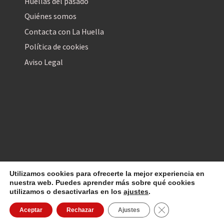
Huellas del pasado
Quiénes somos
Contacta con La Huella
Política de cookies
Aviso Legal
Utilizamos cookies para ofrecerte la mejor experiencia en
La Huella Digital
© 2026
– Todos los derechos reservados
nuestra web. Puedes aprender más sobre qué cookies
utilizamos o desactivarlas en los
ajustes
.
Cerrar el banner d
Aceptar
Rechazar
Ajustes