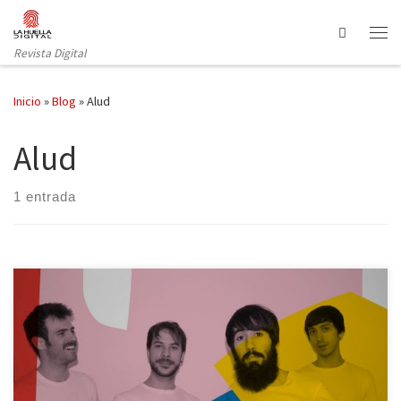
Saltar al contenido
Search
Revista Digital
Inicio
»
Blog
»
Alud
Alud
1 entrada
Las citas a ciegas son una constante en el periodismo. Cuadrar
agendas y quedar en terreno neutral, normalmente un bar, es tan
habitual que debería impartirse como asignatura en las
universidades. Elegir un bar es imprescindible siempre que haya