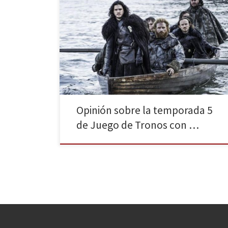
La quinta temporada de Juego de Tronos ha llegado a
su fin y son muchas y muy variadas las críticas en torno
a ella. Los hay que les ha encantado de principio a fin;
otros les ha parecido bastante floja, a excepción de
los últimos episodios; otros, en cambio, no […]
Opinión sobre la temporada 5
de Juego de Tronos con …