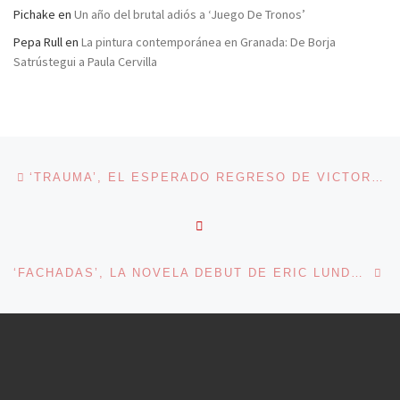
Pichake
en
Un año del brutal adiós a ‘Juego De Tronos’
Pepa Rull
en
La pintura contemporánea en Granada: De Borja
Satrústegui a Paula Cervilla
Navegación de entradas
Entrada anterior
‘TRAUMA’, EL ESPERADO REGRESO DE VICTORIA BERGMAN
VOLVER A LA LISTA DE 
En
‘FACHADAS’, LA NOVELA DEBUT DE ERIC LUNDGREN EN MALPASO