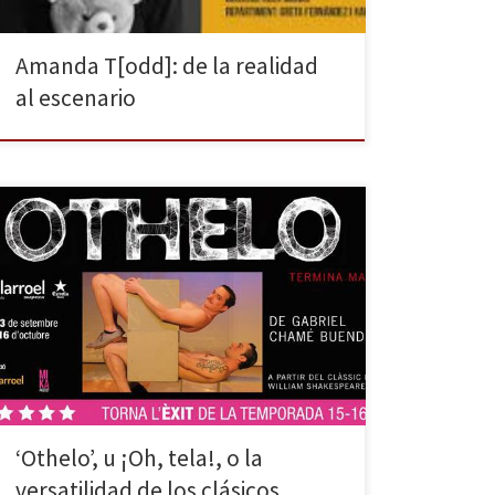
Amanda T[odd]: de la realidad
al escenario
La Villarroel abre temporada con Othelo, montaje que
programa de nuevo tras el éxito que tuvo la
temporada pasada, cuando pudo verse durante un
par de semanas en la sección Off de la sala. Se trata
de la irreverente versión argentina del clásico de
Shakespeare, adaptada y dirigida por Gabriel […]
‘Othelo’, u ¡Oh, tela!, o la
versatilidad de los clásicos