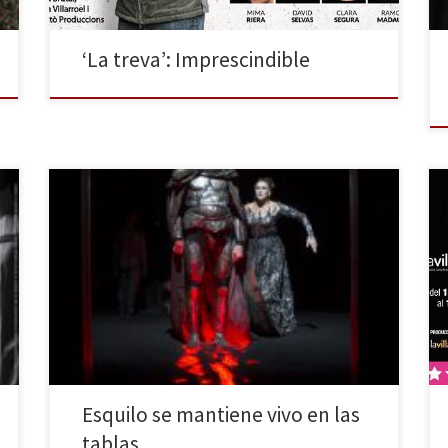
‘La treva’: Imprescindible
Los montajes de teatro clásico grecolatino son, a la
vez, una tentación y un peligro en sí mismos. Nunca se
sabe por dónde saldrá el director del montaje en
cuestión, si se presenciará una representación
arqueológica o, por el contrario, un montaje tan
adaptado a la actualidad que de la […]
Esquilo se mantiene vivo en las
tablas