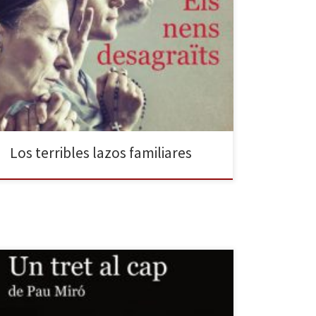
Las relaciones familiares, y las relaciones de cada uno
con ese concepto llamado “familia”, han ocupado ya
en más de una ocasión las propuestas presentadas
por la compañía Arcàdia y su director y dramaturgo,
Llàtzer Garcia, ya sea de una forma directa, como en
Cenizas, o de forma indirecta, como […]
Los terribles lazos familiares
En el pasado Grec 2017 Festival de Barcelona, la
propuesta que coprodujo y presentó la Sala Beckett