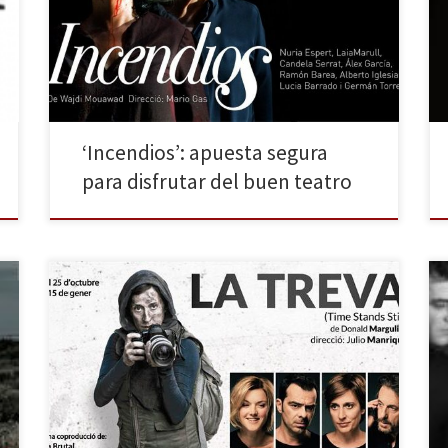
temporadas en cartel en Barcelona, siempre con un
lleno absoluto y elogiosas críticas. Después son
muchas las obras del autor libano-quebequés de las
[…]
‘Incendios’: apuesta segura
para disfrutar del buen teatro
Va a parecer que estoy empezando por el final, ya
que el único comentario posible para este montaje
es: id a verlo. Pocas cosas recomiendo yo
encarecidamente, y esta función es, sin ninguna duda,
una de ellas. No hay que dejársela perder y, por
suerte, estará en La Villarroel hasta […]