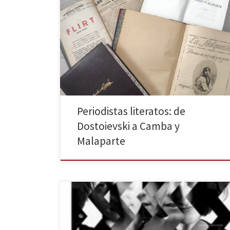
Periodistas literatos de principios del siglo XX
Periodistas literatos: de
Dostoievski a Camba y
Malaparte
La Sala Beckett recupera, del 1 al 12 de noviembre, el
montaje de Psicosi de les 4.48, de Sarah Kane,