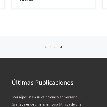
1
2
…
4
Últimas Publicaciones
‘Persépolis’ en su veinticinco aniversario
Granada es de cine: memoria fílmica de una