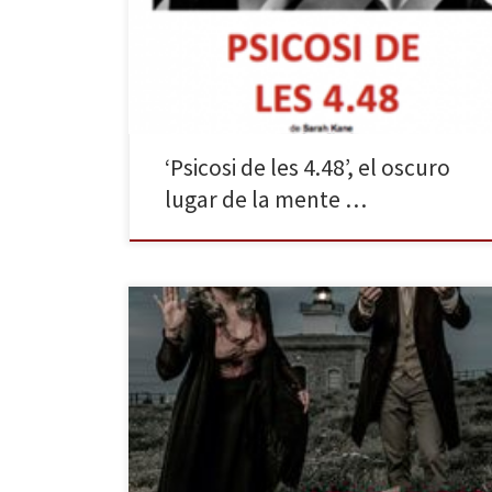
dirigido por Moisès Maicas e interpretado por Anna
Alarcón, que se llevó el premio BBVA de Teatro en
2016. La Beckett lo incluye en su ciclo “Les condicions
del cervell”, […]
‘Psicosi de les 4.48’, el oscuro
lugar de la mente …
Se estrenó en el prestigioso Festival Temporada Alta
de Girona, donde las propuestas, dada la gran oferta
tanto nacional como internacional, pasan volando y se
pueden ver sólo durante un día o un fin de semana.
De modo que es una suerte que este montaje pueda
verse ahora en el […]