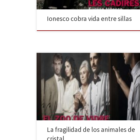
Ionesco cobra vida entre sillas
El Teatre Akadèmia recupera uno de los títulos más
emblemáticos de Tennessee Williams, El zoo de vidre.
La obra, de contenido autobiográfico, nos retrata a la
familia Wingfield, formada por una madre que
gobierna la casa, Amanda; una hija retraída y
enfermiza, Laura; y un hijo, Tom, con las ambiciones
[…]
La fragilidad de los animales de
cristal