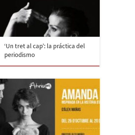
fue Un tret al cap, de Pau Miró. Debido al éxito de
crítica y público, abren ahora la temporada 2017-2018
con la reposición de la pieza, interpretada por Emma
Vilarasau, Imma Colomer y […]
‘Un tret al cap’: la práctica del
periodismo
Amanda Todd, una joven estudiante de secundaria
canadiense, se ahorcó poco antes de cumplir los
dieciséis años. Hacía unas semanas que había colgado
en Youtube un vídeo en el que, mediante carteles
escritos a mano que iba pasando, contaba su triste
historia, lo que la empujaba a acabar con su […]