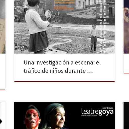
El próximo viernes 19 de marzo se estrena Les traces
del silenci, de Esther Lázaro, en la Sala Sandaru. La
obra toma como punto de partida una investigación
real llevada a cabo por la dramaturga e investigadora
en diferentes archivos del territorio para rastrear unas
singulares peticiones de adopción en […]
Una investigación a escena: el
tráfico de niños durante …
El público catalán conoció a Wajdi Mouawad de la
mano de La Perla 29 y Oriol Broggi, a principios de
2012, con Incendies. El montaje estuvo varias