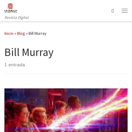
Saltar al contenido
Search
Revista Digital
Inicio
»
Blog
»
Bill Murray
Bill Murray
1 entrada
Pocas películas han causado tanta polémica como esta nueva
entrega de Cazafantasmas. Y es que el hecho de que las
protagonistas de esta entrega sean mujeres no ha hecho gracia a