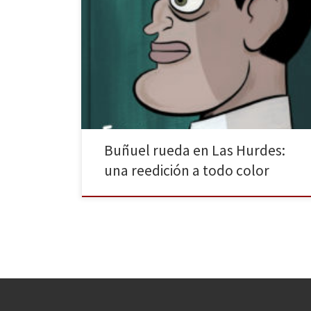
La figura de Luis Buñuel desembarca en Reservoir
Books en forma de novela gráfica, proveniente del
lápiz de Fermín Solís. ¿Su título? Buñuel en el laberinto
de las tortugas. Este interesante tomo nos acerca la
figura del aragonés de principios de los años treinta. A
pesar de ser una época de cambios, de búsqueda de
[…]
Buñuel rueda en Las Hurdes:
una reedición a todo color