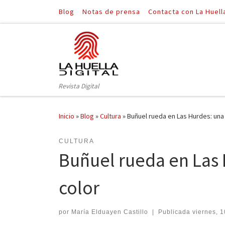
Blog
Notas de prensa
Contacta con La Huell
Saltar al contenido
Revista Digital
Inicio
»
Blog
»
Cultura
»
Buñuel rueda en Las Hurdes: una 
CULTURA
Buñuel rueda en Las 
color
por
María Elduayen Castillo
|
Publicada
viernes, 1