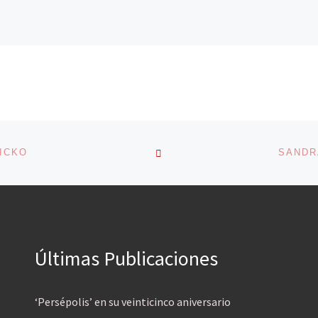
VOLVER A LA LISTA DE 
SICKO
SANDR
Últimas Publicaciones
‘Persépolis’ en su veinticinco aniversario