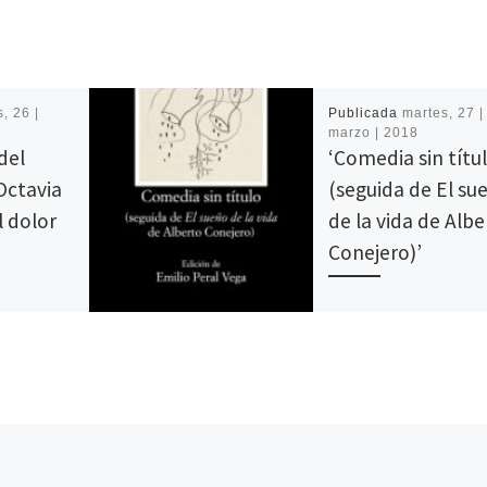
, 26 |
Publicada
martes, 27 |
marzo | 2018
del
‘Comedia sin títu
Octavia
(seguida de El su
l dolor
de la vida de Albe
Conejero)’
Cátedra publica Comedia
título (seguida de El su
son en
la vida de Alberto Conej
r el
de Federico García Lorc
a mandar/
Partiendo de la […]
 quién va a