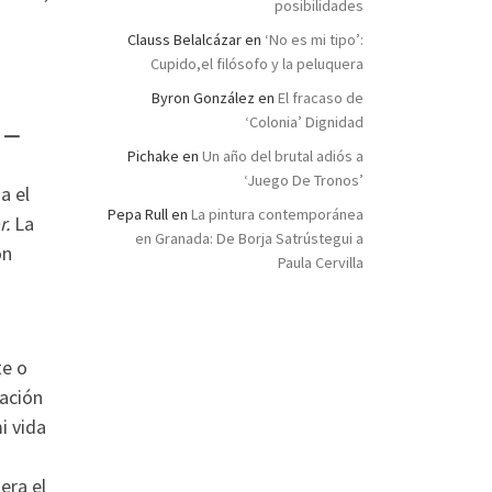
posibilidades
Clauss Belalcázar
en
‘No es mi tipo’:
Cupido,el filósofo y la peluquera
Byron González
en
El fracaso de
‘Colonia’ Dignidad
n —
Pichake
en
Un año del brutal adiós a
a
‘Juego De Tronos’
a el
Pepa Rull
en
La pintura contemporánea
r.
La
en Granada: De Borja Satrústegui a
on
Paula Cervilla
te o
zación
i vida
era el