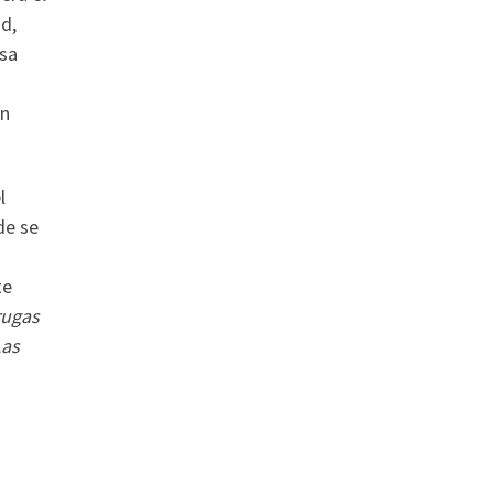
ad,
esa
un
l
de se
te
rugas
Las