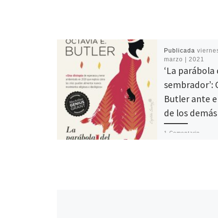
Publicada
viernes
marzo | 2021
‘La parábola 
sembrador’: 
Butler ante e
de los demás
1 Comentario
Todas las luchas/ 
esencia/ luchas po
poder:/ quién va 
quién va a dirigir,/
determinar,/ […]