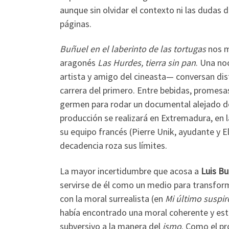
aunque sin olvidar el contexto ni las dudas 
páginas.
Buñuel en el laberinto de las tortugas
nos mu
aragonés
Las Hurdes, tierra sin pan
. Una no
artista y amigo del cineasta— conversan dis
carrera del primero. Entre bebidas, promes
germen para rodar un documental alejado de
producción se realizará en Extremadura, en 
su equipo francés (Pierre Unik, ayudante y E
decadencia roza sus límites.
La mayor incertidumbre que acosa a
Luis Bu
servirse de él como un medio para transfor
con la moral surrealista (en
Mi último suspir
había encontrado una moral coherente y estri
subversivo a la manera del
ismo
. Como el pr