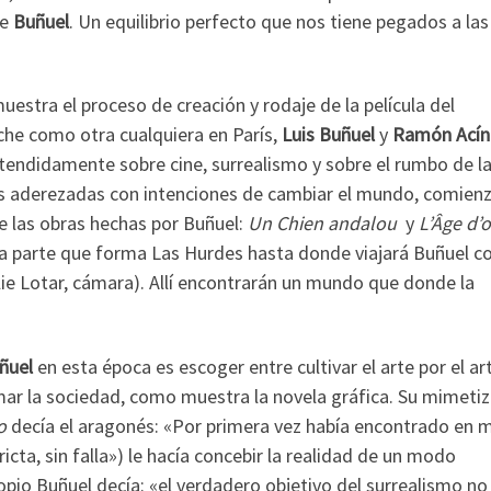
de
Buñuel
. Un equilibrio perfecto que nos tiene pegados a las
estra el proceso de creación y rodaje de la película del
che como otra cualquiera en París,
Luis Buñuel
y
Ramón
Ací
tendidamente sobre cine, surrealismo y sobre el rumbo de l
as aderezadas con intenciones de cambiar el mundo, comienz
 las obras hechas por Buñuel:
Un Chien andalou
y
L’Âge d’o
la parte que forma Las Hurdes hasta donde viajará Buñuel c
lie Lotar, cámara). Allí encontrarán un mundo que donde la
ñuel
en esta época es escoger entre cultivar el arte por el ar
mar la sociedad, como muestra la novela gráfica. Su mimeti
o
decía el aragonés: «Por primera vez había encontrado en m
cta, sin falla») le hacía concebir la realidad de un modo
opio Buñuel decía: «el verdadero objetivo del surrealismo no 