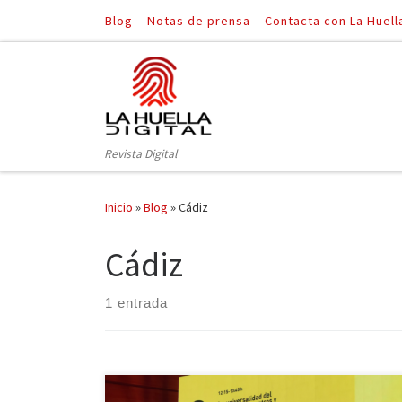
Blog
Notas de prensa
Contacta con La Huell
Saltar al contenido
Revista Digital
Inicio
»
Blog
»
Cádiz
Cádiz
1 entrada