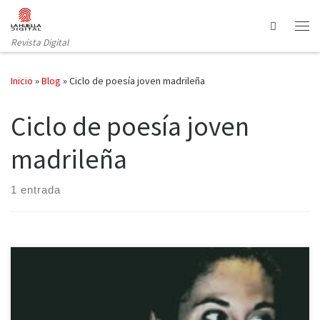
Saltar al contenido
Search
Revista Digital
Inicio
»
Blog
»
Ciclo de poesía joven madrileña
Ciclo de poesía joven
madrileña
1 entrada
Ampara un roble, Carmen Jodra Davó, tu sueño eterno. (Parque