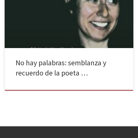
Cementerio la Paz. Poema de Jesús Munárriz) En el año 1999, una
joven poeta de 19 años llamada Carmen Jodra ganó el XIV Premio
Hiperión de Poesía con su obra Las moras agraces (reeditado en
febrero de 2020 por La […]
No hay palabras: semblanza y
recuerdo de la poeta …