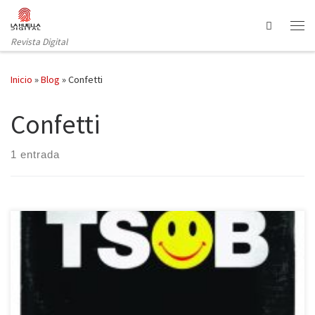
Saltar al contenido
Search
Revista Digital
Inicio
»
Blog
»
Confetti
Confetti
1 entrada
La explosión de la música electrónica ha sido tratada en libros
recientes, pero todavía queda buena parte que contar de su
historia. Nació en el ámbito académico durante los años 50 bajo la