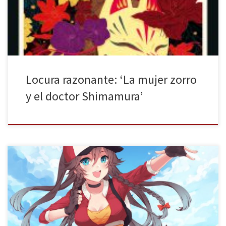
poblados en las montañas en los que algunas mujeres han sido
poseídas por espíritus de zorros. Escéptico, Shimamura se […]
Locura razonante: ‘La mujer zorro
y el doctor Shimamura’
Uno de los mayores eventos relacionados con el manga y la
cultura japonesa está a punto de aterrizar en Madrid. Por segunda
vez consecutiva, el recinto ferial Ifema acogerá a los miles de
aficionados de este mundillo cada vez más y más popular,