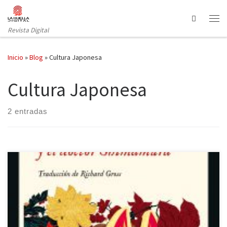
Saltar al contenido
Search
Revista Digital
Inicio
»
Blog
»
Cultura Japonesa
Cultura Japonesa
2 entradas
«En Berlín no reinaba más que la razón». Es verano de 1891,
periodo Meiji. El doctor Shimamura Sunichi se encuentra de
expedición en el Japón remoto, donde, se dice, existen