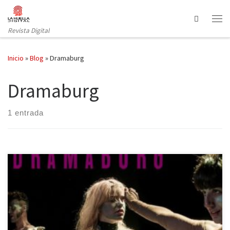
Saltar al contenido
Search
Revista Digital
Inicio
»
Blog
»
Dramaburg
Dramaburg
1 entrada
Las barcelonesas Sala Atrium y Nau Ivanow presentan en la
primera el segundo ciclo de creación escénica DespertaLab.
Creado el año pasado de la unión del ciclo Atrium Lab y la beca