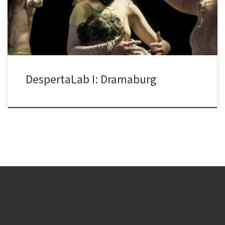
Desperta, DespertaLab busca promover e incentivar la creación
escénica más emergente, y da a los artistas los medios […]
DespertaLab I: Dramaburg