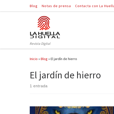
Blog
Notas de prensa
Contacta con La Huell
Saltar al contenido
Revista Digital
Inicio
»
Blog
»
El jardín de hierro
El jardín de hierro
1 entrada