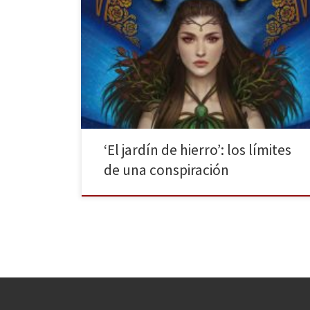
Nocturna publica El jardín de hierro de Gema Bonnín,
una novela de fantasía con claroscuros, en la cual la
contraposición entre el bien y el mal se diluyen; el
rencor y el perdón son dos armas de doble filo. No
obstante, es un libro de hadas, ¿no suelen ser relatos
[…]
‘El jardín de hierro’: los límites
de una conspiración