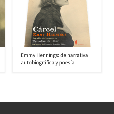
El paseo nos trae, por primera vez al público lector en
español, a una autora que fue clave en el
expresionismo y el dadaísmo alemán: Emmy Hennings.
De ella, acaban de publicar Cárcel (seguido del
poemario “Estrofas del éter”). Una obra cargada de
sinceridad, con una gran atmósfera poética y humana,
en […]
Emmy Hennings: de narrativa
autobiográfica y poesía