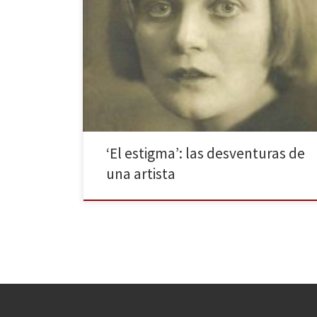
El paseo editorial publica por primera vez en
castellano El estigma de Emmy Hennings. Una obra de
autoficción en la cual la autora recoge sus vivencias y
desventuras por diferentes ciudades alemanas a
principios del siglo XX. Las páginas agarran al lector
para hacerle cómplice de una historia, con una […]
‘El estigma’: las desventuras de
una artista