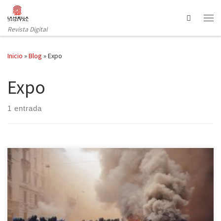
Saltar al contenido
Search
Revista Digital
Inicio
»
Blog
»
Expo
Expo
1 entrada
La apertura Expo de Milán se convierte en el escenario perfecto
de una auténtica batalla campal entre el «Bloque Negro» italiano y
la Policía. Los disturbios significan un revés para el Gobierno de