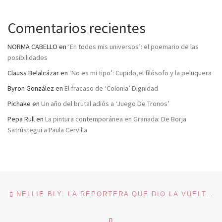
Comentarios recientes
NORMA CABELLO
en
‘En todos mis universos’: el poemario de las
posibilidades
Clauss Belalcázar
en
‘No es mi tipo’: Cupido,el filósofo y la peluquera
Byron González
en
El fracaso de ‘Colonia’ Dignidad
Pichake
en
Un año del brutal adiós a ‘Juego De Tronos’
Pepa Rull
en
La pintura contemporánea en Granada: De Borja
Satrústegui a Paula Cervilla
Navegación de entradas
Entrada anterior
NELLIE BLY: LA REPORTERA QUE DIO LA VUELTA AL PERIODISMO
VOLVER A LA LISTA DE 