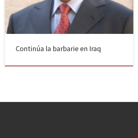
dejando decenas de muertos a su paso. Todo empezó el 28 de
diciembre cuando el ejército iraquí capturó […]
Continúa la barbarie en Iraq