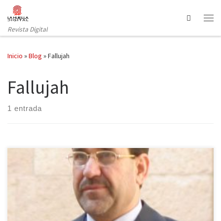
Saltar al contenido
Search
Revista Digital
Inicio
»
Blog
»
Fallujah
Fallujah
1 entrada
Iraq vuelve a sufrir un aumento de la tensión después de que Al
Qaeda esté ganando posiciones en Fallujah y Ramadi, dos
ciudades clave que representan un tercio del territorio del país,