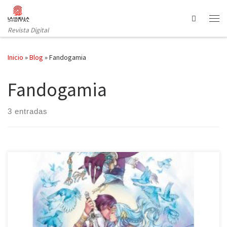
Saltar al contenido
Search
Revista Digital
Inicio
»
Blog
»
Fandogamia
Fandogamia
3 entradas
Los cuentos de los hermanos Grimm siguen siendo, a día de hoy,
fuente de inspiración para historias. Harfang de Aurore publicado
por Fandogamia es el ejemplo de que la tradición de los cuentos