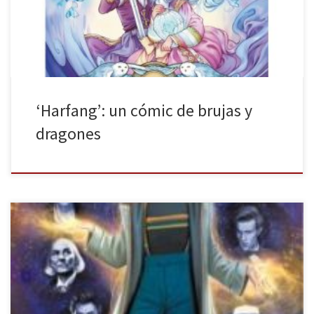
tradicionales en Europa sigue vigente. Una pareja, una bruja, un
dragón y una espada son los ingredientes necesarios para […]
‘Harfang’: un cómic de brujas y
dragones
Fandogamia publica el inicio de la historia de la Doctora
decimotercera en el cómic Doctor Who: las muchas vidas del
Doctor, escrito por Richard Dinnick. En el universo se ve viajar a una
vieja cabina azul de teléfono inglesa, llamada Tardis; dentro, viaja