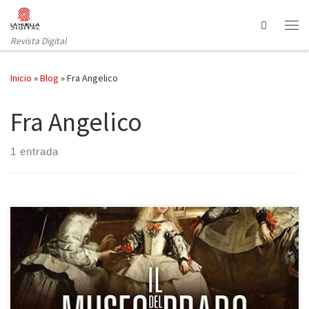
Saltar al contenido
Search
Revista Digital
Inicio
»
Blog
»
Fra Angelico
Fra Angelico
1 entrada
Recorrer el Museo del Prado en una hora y media puede ser
suficiente para los turistas apresurados, aunque bien podrían ser
tres, como las que dedicó Eugenio D’Ors en su guía de 1922 (Tres