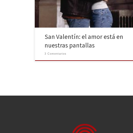
que se celebra el amor y yo no voy a ser menos. San
Valentín o el día de los enamorados es […]
San Valentín: el amor está en
nuestras pantallas
3 Comentarios