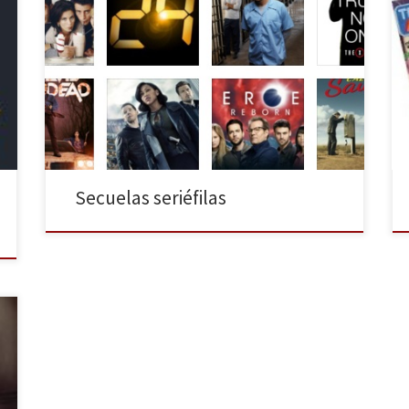
¿Vivimos en la época dorada de las series? Sin lugar a
dudas. En los últimos diez años el número de series
producidas en Estados Unidos ha aumentado de
manera considerable, siendo actualmente un formato
tan valorado como el cine, encontrándonos en
nuestras pantallas una gran variedad de títulos
abarcando todos […]
Secuelas seriéfilas