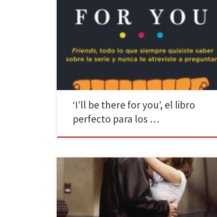
No cabe duda que en los últimos años las series de
televisión se han ido convirtiendo cada vez más en
una de las principales fuentes de entretenimiento,
teniendo una amplia cantidad de ellas de géneros y
estilos para todo tipo de público. Son muchas,
muchísimas, las series destacadas a día […]
‘I’ll be there for you’, el libro
perfecto para los …
¡Qué mejor que San Valentín para dejaros un ranking
de las parejas que más nos han marcado en la ficción
televisiva!Queráis o no, estamos en la semana en la