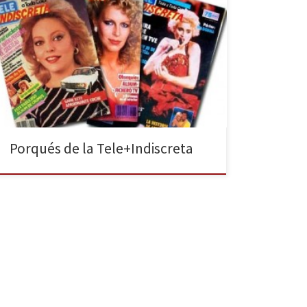
En la vida hay muchas preguntas sin respuesta, y en la
Televisión de hoy en día muchas más. Intentaremos
formular esas preguntas que nos están rondando por
la cabeza y que seguramente no tienen (ni tendrán)
una respuesta, pero quizás si alguien las escucha por
lo menos intentará ponerles solución. […]
Porqués de la Tele+Indiscreta