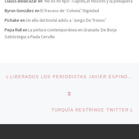
Clauss Belalcázar
en
‘No es mi tipo’: Cupido,el filósofo y la peluquera
Byron González
en
El fracaso de ‘Colonia’ Dignidad
Pichake
en
Un año del brutal adiós a ‘Juego De Tronos’
Pepa Rull
en
La pintura contemporánea en Granada: De Borja
Satrústegui a Paula Cervilla
Navegación de entradas
Entrada anterior
LIBERADOS LOS PERIODISTAS JAVIER ESPINOSA Y RICARDO VILANOVA TRAS SEIS MESES DE SECUESTRO
VOLVER A LA LISTA DE 
En
TURQUÍA RESTRINGE TWITTER