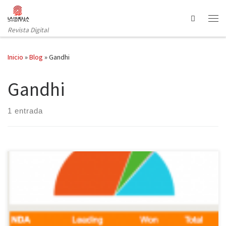
Saltar al contenido
Search
Revista Digital
Inicio
»
Blog
»
Gandhi
Gandhi
1 entrada
Según los primeros datos difundidos por el diario The Times of
India, el Partido Popular Indio (BJP) ha obtenido 283 escaños en
las elecciones generales, por lo que su candidato, Narenda Modi